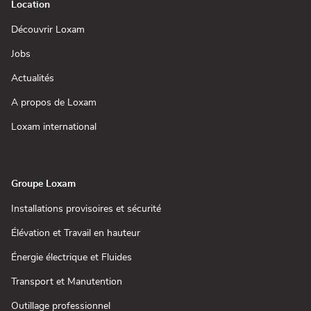
Location
(ouvre
Découvrir Loxam
dans
une
(ouvre
Jobs
nouvelle
dans
fenêtre)
une
(ouvre
Actualités
nouvelle
dans
fenêtre)
une
(ouvre
A propos de Loxam
nouvelle
dans
fenêtre)
une
(ouvre
Loxam international
nouvelle
dans
fenêtre)
une
nouvelle
fenêtre)
Groupe Loxam
(ouvre
Installations provisoires et sécurité
dans
une
(ouvre
Élévation et Travail en hauteur
nouvelle
dans
fenêtre)
une
(ouvre
Énergie électrique et Fluides
nouvelle
dans
fenêtre)
une
(ouvre
Transport et Manutention
nouvelle
dans
fenêtre)
une
(ouvre
Outillage professionnel