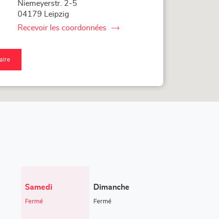
Niemeyerstr. 2-5
04179 Leipzig
Recevoir les coordonnées
du
point
de
vente
raire
LOXAM
qu'au
Leipzig
nt
nte
XAM
pzig
Horaires
Samedi
Dimanche
d'ouverture
Fermé
Fermé
d'aujourd'hui