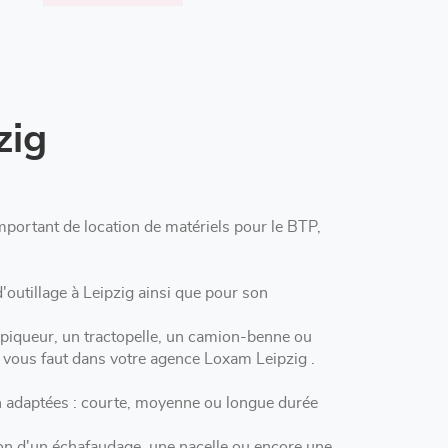
zig
eipzig ainsi que pour son
 piqueur, un tractopelle, un camion-benne ou
encore une mini-pelle, vous trouverez le matériel qu'il vous faut dans votre agence Loxam Leipzig .
n d'un échafaudage, une nacelle ou encore une