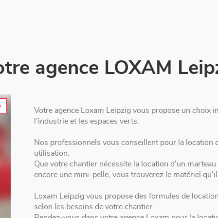
otre agence LOXAM Leip
Votre agence Loxam Leipzig vous propose un choix important de location de matériels pour le BTP,
l'industrie et les espaces verts.
Nos professionnels vous conseillent pour la location d'outillage à L
utilisation.
Que votre chantier nécessite la location d'un marteau
Loxam Leipzig vous propose des formules de location adaptées : courte, moyenne ou longue durée
selon les besoins de votre chantier.
Rendez-vous dans votre agence Loxam pour la locatio