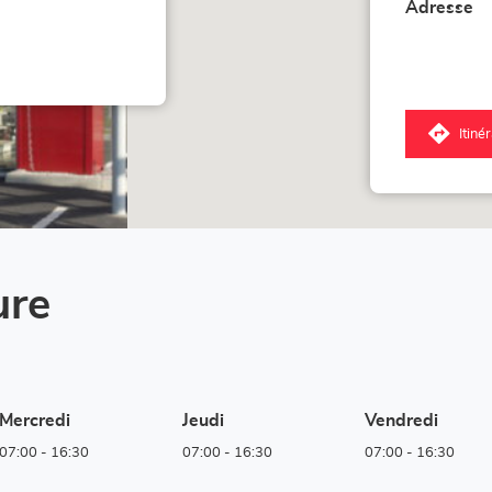
Adresse
Itiné
jus
poi
de
ve
LO
Lei
ure
Mercredi
Jeudi
Vendredi
07:00
-
16:30
07:00
-
16:30
07:00
-
16:30