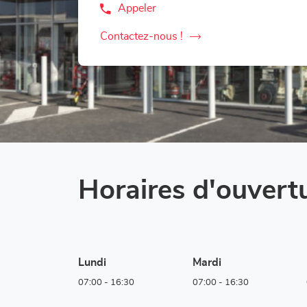
Appeler
Afficher
le
numéro
Contactez-nous !
le
de
téléphone
point
du
de
point
vente
de
vente
LOXAM
LOXAM
Leipzig
Leipzig
Horaires d'ouvert
Lundi
Mardi
07:00
-
16:30
07:00
-
16:30