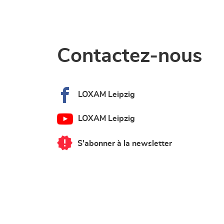
Contactez-nous
LOXAM Leipzig
LOXAM Leipzig
S'abonner à la newsletter
du
point
de
vente
LOXAM
Leipzig