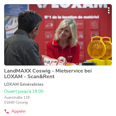
du
de
point
Appuyer
vente
de
Plu
sur
vente
LOXAM
d'op
LOXAM
la
Chemnitz
Chemnitz
touche
-
-
ENTRÉE
Niederlassung
Niederlassung
pour
obtenir
de
plus
amples
informations
LandMAXX Coswig - Mietservice bei
Point
LOXAM - Scan&Rent
de
vente
LOXAM Généralistes
:
Ouvert jusqu'à 18:00
Auerstraße 119
01640 Coswig
Appeler
Afficher