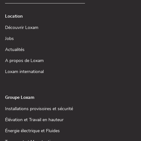
Location
(ouvre
Découvrir Loxam
dans
une
(ouvre
Jobs
nouvelle
dans
fenêtre)
une
(ouvre
Actualités
nouvelle
dans
fenêtre)
une
(ouvre
A propos de Loxam
nouvelle
dans
fenêtre)
une
(ouvre
Loxam international
nouvelle
dans
fenêtre)
une
nouvelle
fenêtre)
Groupe Loxam
(ouvre
Installations provisoires et sécurité
dans
une
(ouvre
Élévation et Travail en hauteur
nouvelle
dans
fenêtre)
une
(ouvre
Énergie électrique et Fluides
nouvelle
dans
fenêtre)
une
(ouvre