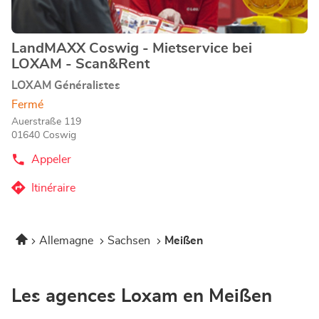
amples
informations
LandMAXX Coswig - Mietservice bei
Point
LOXAM - Scan&Rent
de
vente
LOXAM Généralistes
:
Fermé
Auerstraße 119
01640 Coswig
Appeler
Afficher
le
numéro
Itinéraire
jusqu'au
de
téléphone
point
du
de
point
Accueil
Allemagne
Sachsen
Meißen
vente
de
vente
LandMAXX
LandMAXX
Coswig
Coswig
-
-
Les agences Loxam en Meißen
Mietservice
Mietservice
bei