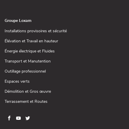
nouvelle
dans
fenêtre)
une
nouvelle
fenêtre)
Groupe Loxam
(ouvre
Installations provisoires et sécurité
dans
une
(ouvre
Élévation et Travail en hauteur
nouvelle
dans
fenêtre)
une
(ouvre
Énergie électrique et Fluides
nouvelle
dans
fenêtre)
une
(ouvre
Transport et Manutention
nouvelle
dans
fenêtre)
une
(ouvre
Outillage professionnel
nouvelle
dans
fenêtre)
une
(ouvre
Espaces verts
nouvelle
dans
fenêtre)
une
(ouvre
Démolition et Gros œuvre
nouvelle
dans
fenêtre)
une
(ouvre
Terrassement et Routes
nouvelle
dans
fenêtre)
une
nouvelle
fenêtre)
Aller
Aller
Aller
Aller
sur
sur
sur
sur