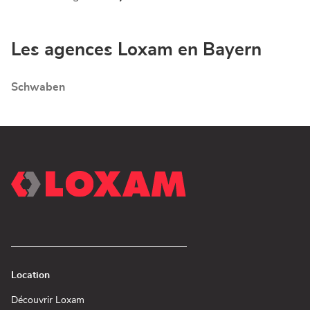
vente
LOXAM
LOXAM
Augsburg
Augsburg
-
-
Les agences Loxam en Bayern
Mietstation
Mietstation
bei
bei
Bauhaus
Schwaben
Bauhaus
Location
(ouvre
Découvrir Loxam
dans