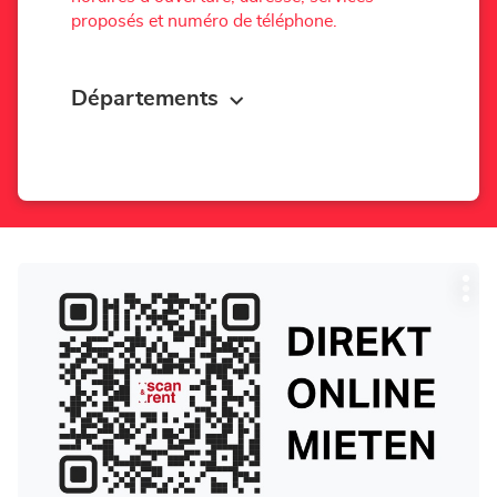
proposés et numéro de téléphone.
Départements
Appuyer
Plu
sur
d'op
la
touche
ENTRÉE
pour
obtenir
de
plus
amples