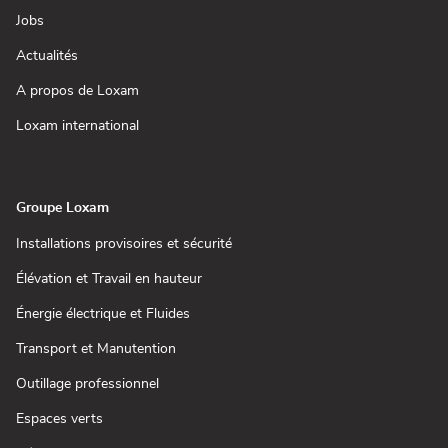
une
(ouvre
Jobs
nouvelle
dans
fenêtre)
une
(ouvre
Actualités
nouvelle
dans
fenêtre)
une
(ouvre
A propos de Loxam
nouvelle
dans
fenêtre)
une
(ouvre
Loxam international
nouvelle
dans
fenêtre)
une
nouvelle
fenêtre)
Groupe Loxam
(ouvre
Installations provisoires et sécurité
dans
une
(ouvre
Élévation et Travail en hauteur
nouvelle
dans
fenêtre)
une
(ouvre
Énergie électrique et Fluides
nouvelle
dans
fenêtre)
une
(ouvre
Transport et Manutention
nouvelle
dans
fenêtre)
une
(ouvre
Outillage professionnel
nouvelle
dans
fenêtre)
une
(ouvre
Espaces verts
nouvelle
dans
fenêtre)