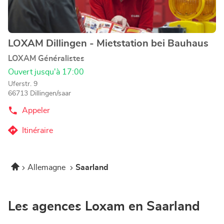
plus
amples
informations
LOXAM Dillingen - Mietstation bei Bauhaus
Point
de
LOXAM Généralistes
vente
Ouvert jusqu'à 17:00
:
Uferstr. 9
66713 Dillingen/saar
Appeler
Afficher
le
numéro
Itinéraire
jusqu'au
de
téléphone
point
du
de
point
Accueil
Allemagne
Saarland
vente
de
vente
LOXAM
LOXAM
Dillingen
Dillingen
-
-
Les agences Loxam en Saarland
Mietstation
Mietstation
bei
bei