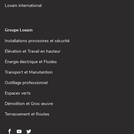
fenêtre)
une
(ouvre
Loxam international
nouvelle
dans
fenêtre)
une
nouvelle
fenêtre)
Groupe Loxam
(ouvre
Installations provisoires et sécurité
dans
une
(ouvre
Élévation et Travail en hauteur
nouvelle
dans
fenêtre)
une
(ouvre
Énergie électrique et Fluides
nouvelle
dans
fenêtre)
une
(ouvre
Transport et Manutention
nouvelle
dans
fenêtre)
une
(ouvre
Outillage professionnel
nouvelle
dans
fenêtre)
une
(ouvre
Espaces verts
nouvelle
dans
fenêtre)
une
(ouvre
Démolition et Gros œuvre
nouvelle
dans
fenêtre)
une
(ouvre
Terrassement et Routes
nouvelle
dans
fenêtre)
une
nouvelle
fenêtre)