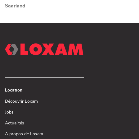
Bauhaus
Saarland
Bauhaus
Location
(ouvre
Découvrir Loxam
dans
une
(ouvre
Jobs
nouvelle
dans
fenêtre)
une
(ouvre
Actualités
nouvelle
dans
fenêtre)
une
(ouvre
A propos de Loxam
nouvelle
dans