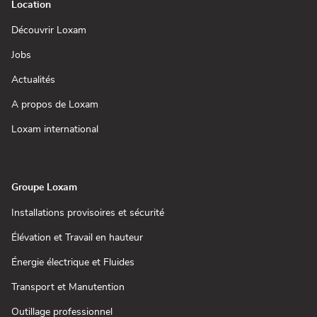
Location
(ouvre
Découvrir Loxam
dans
une
(ouvre
Jobs
nouvelle
dans
fenêtre)
une
(ouvre
Actualités
nouvelle
dans
fenêtre)
une
(ouvre
A propos de Loxam
nouvelle
dans
fenêtre)
une
(ouvre
Loxam international
nouvelle
dans
fenêtre)
une
nouvelle
fenêtre)
Groupe Loxam
(ouvre
Installations provisoires et sécurité
dans
une
(ouvre
Élévation et Travail en hauteur
nouvelle
dans
fenêtre)
une
(ouvre
Énergie électrique et Fluides
nouvelle
dans
fenêtre)
une
(ouvre
Transport et Manutention
nouvelle
dans
fenêtre)
une
(ouvre
Outillage professionnel