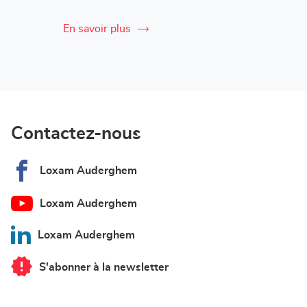
En savoir plus
Contactez-nous
Loxam Auderghem
Loxam Auderghem
Loxam Auderghem
S'abonner à la newsletter
du
point
de
vente