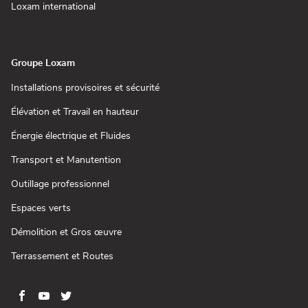
fenêtre)
une
(ouvre
Loxam international
nouvelle
dans
fenêtre)
une
nouvelle
fenêtre)
Groupe Loxam
(ouvre
Installations provisoires et sécurité
dans
une
(ouvre
Élévation et Travail en hauteur
nouvelle
dans
fenêtre)
une
(ouvre
Énergie électrique et Fluides
nouvelle
dans
fenêtre)
une
(ouvre
Transport et Manutention
nouvelle
dans
fenêtre)
une
(ouvre
Outillage professionnel
nouvelle
dans
fenêtre)
une
(ouvre
Espaces verts
nouvelle
dans
fenêtre)
une
(ouvre
Démolition et Gros œuvre
nouvelle
dans
fenêtre)
une
(ouvre
Terrassement et Routes
nouvelle
dans
fenêtre)
une
nouvelle
fenêtre)
Aller
Aller
Aller
Aller