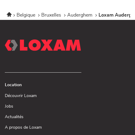
Accueil
Belgique
Bruxelles
Auderghem
Loxam Auderg
Location
(ouvre
Découvrir Loxam
dans
une
(ouvre
Jobs
nouvelle
dans
fenêtre)
une
(ouvre
Actualités
nouvelle
dans
fenêtre)
une
(ouvre
A propos de Loxam
nouvelle
dans