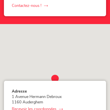
numéro
de
Contactez-nous !
le
téléphone
du
point
point
de
de
vente
Loxam
vente
Auderghem
Loxam
Auderghem
Adresse
1 Avenue Hermann Debroux
1160 Auderghem
Recevoir les coordonnées