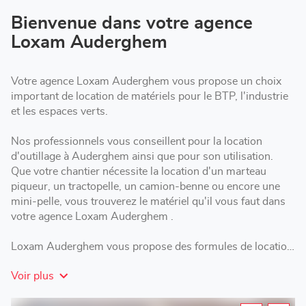
vente
Loxam
Bienvenue dans votre agence
Auderghem
Loxam Auderghem
Votre agence Loxam Auderghem vous propose un choix
important de location de matériels pour le BTP, l'industrie
et les espaces verts.
Nos professionnels vous conseillent pour la location
d'outillage à Auderghem ainsi que pour son utilisation.
Que votre chantier nécessite la location d'un marteau
piqueur, un tractopelle, un camion-benne ou encore une
mini-pelle, vous trouverez le matériel qu'il vous faut dans
votre agence Loxam Auderghem .
Loxam Auderghem vous propose des formules de location
adaptées : courte, moyenne ou longue durée selon les
Voir plus
besoins de votre chantier.
Rendez-vous dans votre agence Loxam pour la location