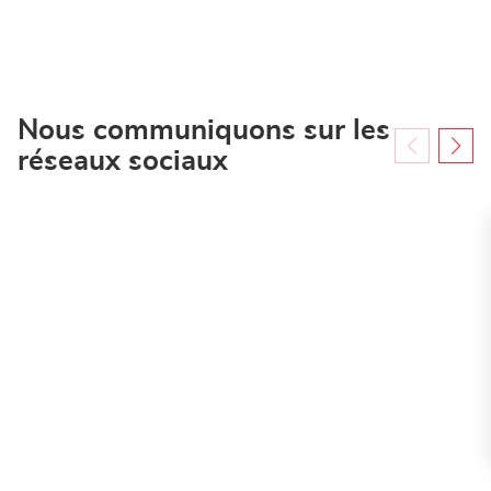
Loxam
Auderghem
Nous communiquons sur les
réseaux sociaux