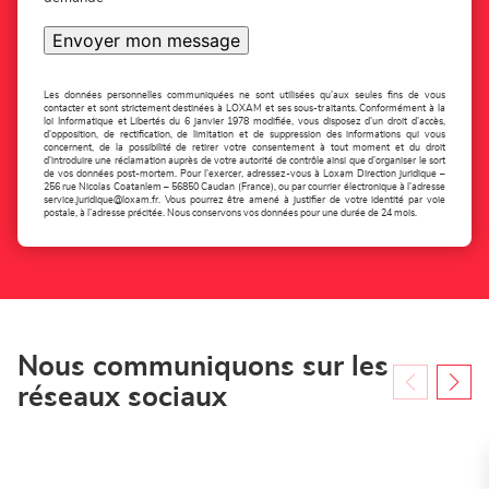
Envoyer mon message
Les données personnelles communiquées ne sont utilisées qu'aux seules fins de vous
contacter et sont strictement destinées à LOXAM et ses sous-traitants. Conformément à la
loi Informatique et Libertés du 6 janvier 1978 modifiée, vous disposez d'un droit d'accès,
d'opposition, de rectification, de limitation et de suppression des informations qui vous
concernent, de la possibilité de retirer votre consentement à tout moment et du droit
d'introduire une réclamation auprès de votre autorité de contrôle ainsi que d'organiser le sort
de vos données post-mortem. Pour l'exercer, adressez-vous à Loxam Direction juridique –
256 rue Nicolas Coatanlem – 56850 Caudan (France), ou par courrier électronique à l'adresse
service.juridique@loxam.fr
. Vous pourrez être amené à justifier de votre identité par voie
postale, à l'adresse précitée. Nous conservons vos données pour une durée de 24 mois.
Nous communiquons sur les
réseaux sociaux