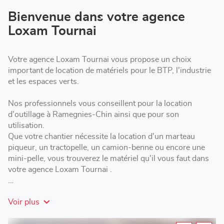
vente
Loxam
Bienvenue dans votre agence
Tournai
Loxam Tournai
Votre agence Loxam Tournai vous propose un choix
important de location de matériels pour le BTP, l'industrie
et les espaces verts.
Nos professionnels vous conseillent pour la location
d'outillage à Ramegnies-Chin ainsi que pour son
utilisation.
Que votre chantier nécessite la location d'un marteau
piqueur, un tractopelle, un camion-benne ou encore une
mini-pelle, vous trouverez le matériel qu'il vous faut dans
votre agence Loxam Tournai .
Loxam Tournai vous propose des formules de location
Voir plus
adaptées : courte, moyenne ou longue durée selon les
besoins de votre chantier.