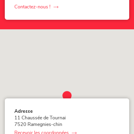
numéro
de
Contactez-nous !
le
téléphone
du
point
point
de
de
vente
Loxam
vente
Tournai
Loxam
Tournai
Adresse
11 Chaussée de Tournai
7520 Ramegnies-chin
Recevoir les coordonnées