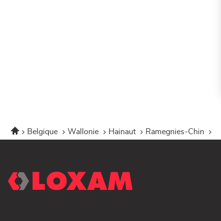
Accueil
Belgique
Wallonie
Hainaut
Ramegnies-Chin
L