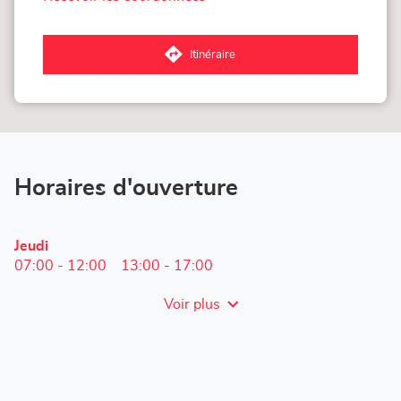
du
point
de
vente
Itinéraire
Loxam
jusqu'au
Tournai
point
de
vente
Loxam
Tournai
Horaires d'ouverture
Horaires
Jeudi
d'ouverture
07:00
-
12:00
13:00
-
17:00
d'aujourd'hui
Voir plus
et
les
horaires
d'ouverture
du
point
de