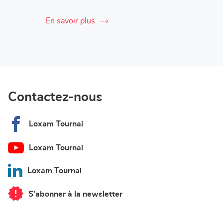
En savoir plus
Contactez-nous
Loxam Tournai
Loxam Tournai
Loxam Tournai
S'abonner à la newsletter
du
point
de
vente