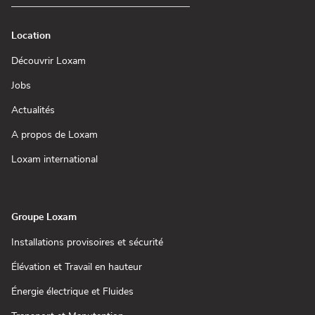
Location
(ouvre
Découvrir Loxam
dans
une
(ouvre
Jobs
nouvelle
dans
fenêtre)
une
(ouvre
Actualités
nouvelle
dans
fenêtre)
une
(ouvre
A propos de Loxam
nouvelle
dans
fenêtre)
une
(ouvre
Loxam international
nouvelle
dans
fenêtre)
une
nouvelle
fenêtre)
Groupe Loxam
(ouvre
Installations provisoires et sécurité
dans
une
(ouvre
Élévation et Travail en hauteur
nouvelle
dans
fenêtre)
une
(ouvre
Énergie électrique et Fluides
nouvelle
dans
fenêtre)
une
(ouvre