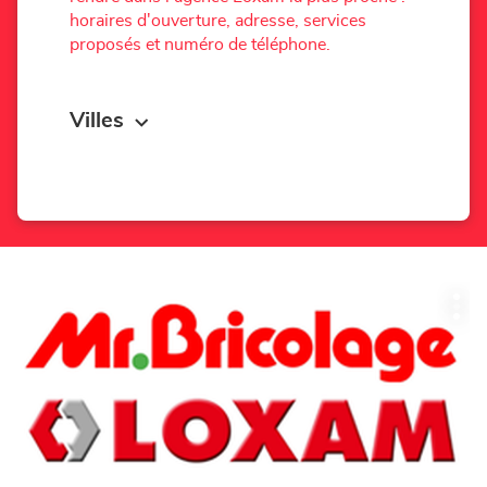
horaires d'ouverture, adresse, services
proposés et numéro de téléphone.
Villes
Appuyer
Plu
sur
d'op
la
touche
ENTRÉE
pour
obtenir
de
plus