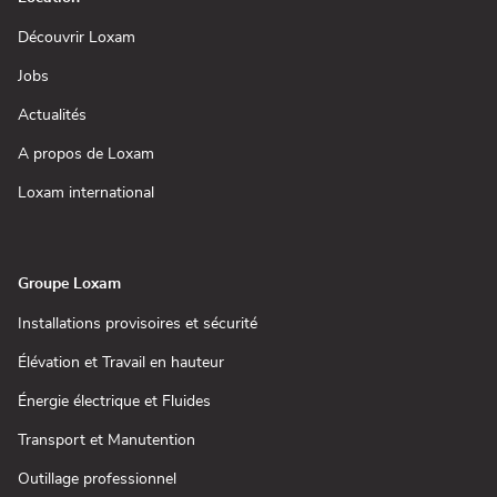
(ouvre
Découvrir Loxam
dans
une
(ouvre
Jobs
nouvelle
dans
fenêtre)
une
(ouvre
Actualités
nouvelle
dans
fenêtre)
une
(ouvre
A propos de Loxam
nouvelle
dans
fenêtre)
une
(ouvre
Loxam international
nouvelle
dans
fenêtre)
une
nouvelle
fenêtre)
Groupe Loxam
(ouvre
Installations provisoires et sécurité
dans
une
(ouvre
Élévation et Travail en hauteur
nouvelle
dans
fenêtre)
une
(ouvre
Énergie électrique et Fluides
nouvelle
dans
fenêtre)
une
(ouvre
Transport et Manutention
nouvelle
dans
fenêtre)
une
(ouvre
Outillage professionnel
nouvelle
dans