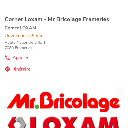
amples
informations
Corner Loxam - Mr Bricolage Frameries
Point
de
Corner LOXAM
vente
Ouvre dans 35 min
:
Route Nationale 545, 1
7080 Frameries
Appeler
Afficher
le
numéro
Itinéraire
jusqu'au
de
téléphone
point
du
de
point
Appuyer
vente
de
Plu
sur
vente
Corner
d'op
Corner
la
Loxam
Loxam
touche
-
-
ENTRÉE
Mr
Mr
Bricolage
pour
Bricolage
Frameries
obtenir