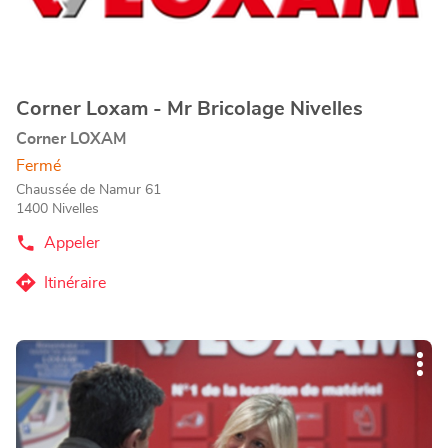
Frameries
de
plus
amples
informations
Corner Loxam - Mr Bricolage Nivelles
Point
de
Corner LOXAM
vente
Fermé
:
Chaussée de Namur 61
1400 Nivelles
Appeler
Afficher
le
numéro
Itinéraire
jusqu'au
de
téléphone
point
du
de
point
Appuyer
vente
de
Plu
sur
vente
Corner
d'op
Corner
la
Loxam
Loxam
touche
-
-
ENTRÉE
Mr
Mr