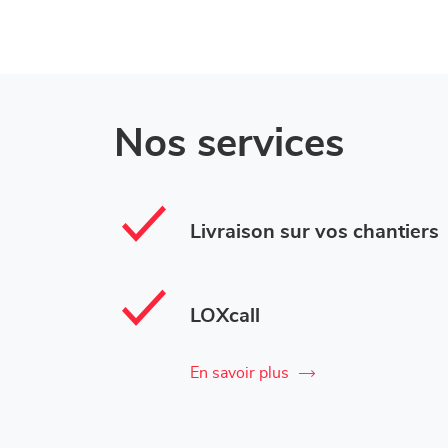
Mr
Frameries
Bricolage
Frameries
Nos services
Livraison sur vos chantiers
LOXcall
En savoir plus