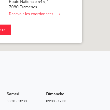
Route Nationale 545, 1
7080 Frameries
Recevoir les coordonnées
du
point
de
vente
raire
Corner
qu'au
Loxam
nt
-
Mr
nte
Bricolage
rner
Frameries
xam
colage
ameries
Samedi
Dimanche
08:30
-
18:30
09:00
-
12:00