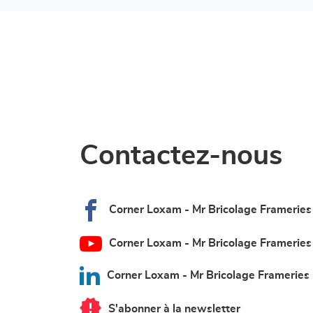
Contactez-nous
Corner Loxam - Mr Bricolage Frameries
Corner Loxam - Mr Bricolage Frameries
Corner Loxam - Mr Bricolage Frameries
S'abonner à la newsletter
du