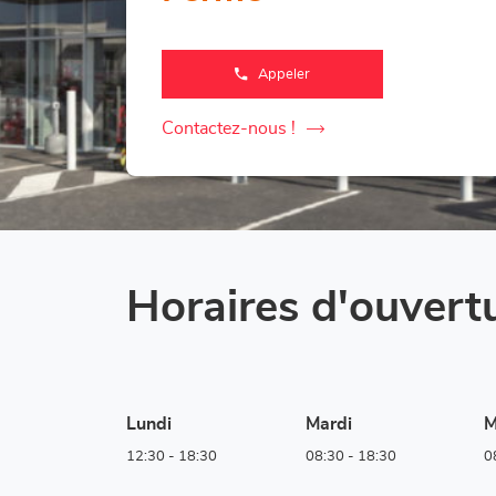
Appeler
Afficher
le
numéro
de
Contactez-nous !
le
téléphone
du
point
point
de
de
vente
Corner
vente
Loxam
Corner
-
Mr
Loxam
Bricolage
Frameries
-
Horaires d'ouvert
Mr
Bricolage
Frameries
Lundi
Mardi
M
12:30
-
18:30
08:30
-
18:30
0