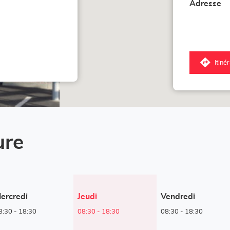
Adresse
Itiné
jus
poi
de
ve
Co
Lo
-
Mr
ure
Bri
Fr
Horaires
ercredi
Jeudi
Vendredi
d'ouverture
8:30
-
18:30
08:30
-
18:30
08:30
-
18:30
d'aujourd'hui