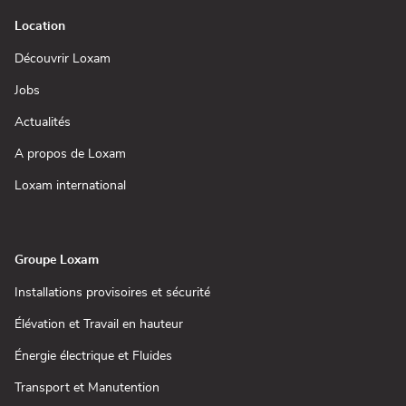
Location
(ouvre
Découvrir Loxam
dans
une
(ouvre
Jobs
nouvelle
dans
fenêtre)
une
(ouvre
Actualités
nouvelle
dans
fenêtre)
une
(ouvre
A propos de Loxam
nouvelle
dans
fenêtre)
une
(ouvre
Loxam international
nouvelle
dans
fenêtre)
une
nouvelle
fenêtre)
Groupe Loxam
(ouvre
Installations provisoires et sécurité
dans
une
(ouvre
Élévation et Travail en hauteur
nouvelle
dans
fenêtre)
une
(ouvre
Énergie électrique et Fluides
nouvelle
dans
fenêtre)
une
(ouvre
Transport et Manutention
nouvelle
dans