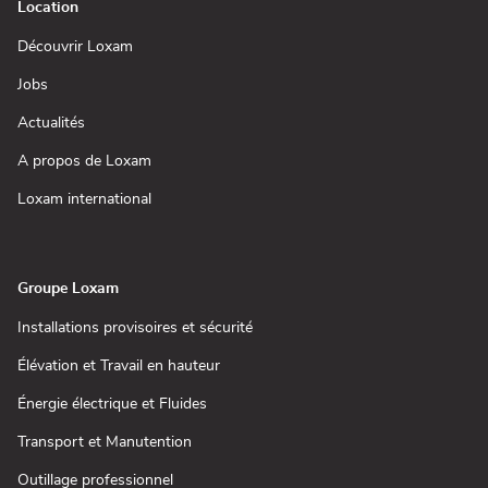
Location
(ouvre
Découvrir Loxam
dans
une
(ouvre
Jobs
nouvelle
dans
fenêtre)
une
(ouvre
Actualités
nouvelle
dans
fenêtre)
une
(ouvre
A propos de Loxam
nouvelle
dans
fenêtre)
une
(ouvre
Loxam international
nouvelle
dans
fenêtre)
une
nouvelle
fenêtre)
Groupe Loxam
(ouvre
Installations provisoires et sécurité
dans
une
(ouvre
Élévation et Travail en hauteur
nouvelle
dans
fenêtre)
une
(ouvre
Énergie électrique et Fluides
nouvelle
dans
fenêtre)
une
(ouvre
Transport et Manutention
nouvelle
dans
fenêtre)
une
(ouvre
Outillage professionnel