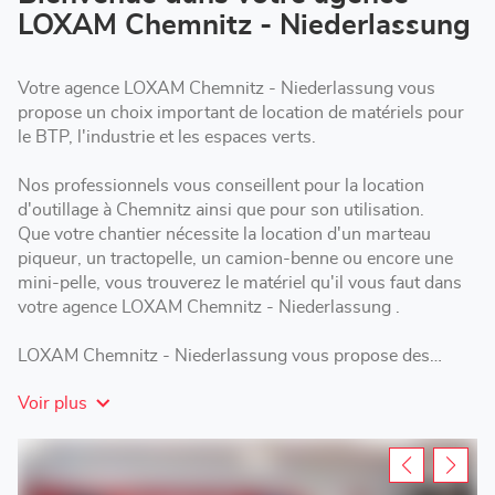
Chemnitz
LOXAM Chemnitz - Niederlassung
-
Niederlassung
Votre agence LOXAM Chemnitz - Niederlassung vous
propose un choix important de location de matériels pour
le BTP, l'industrie et les espaces verts.
Nos professionnels vous conseillent pour la location
d'outillage à Chemnitz ainsi que pour son utilisation.
Que votre chantier nécessite la location d'un marteau
piqueur, un tractopelle, un camion-benne ou encore une
mini-pelle, vous trouverez le matériel qu'il vous faut dans
votre agence LOXAM Chemnitz - Niederlassung .
LOXAM Chemnitz - Niederlassung vous propose des
formules de location adaptées : courte, moyenne ou longue
Voir plus
durée selon les besoins de votre chantier.
Rendez-vous dans votre agence Loxam pour la location
d'un échafaudage, une nacelle ou encore une remorque à
Chemnitz .