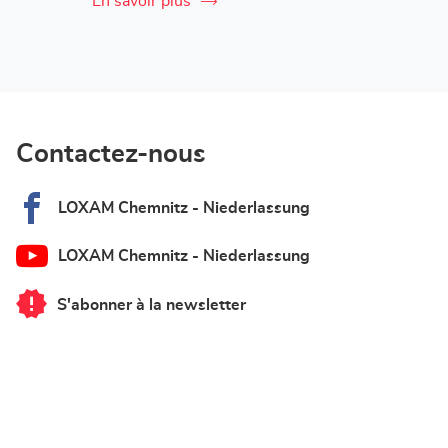
En savoir plus
Contactez-nous
LOXAM Chemnitz - Niederlassung
LOXAM Chemnitz - Niederlassung
S'abonner à la newsletter
du
point
de
vente
LOXAM
Chemnitz
-
Niederlassung