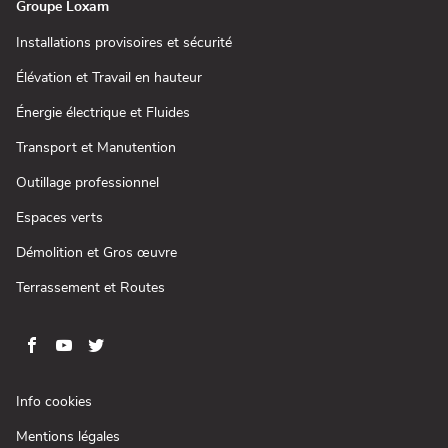
Groupe Loxam
(ouvre
Installations provisoires et sécurité
dans
une
(ouvre
Élévation et Travail en hauteur
nouvelle
dans
fenêtre)
une
(ouvre
Énergie électrique et Fluides
nouvelle
dans
fenêtre)
une
(ouvre
Transport et Manutention
nouvelle
dans
fenêtre)
une
(ouvre
Outillage professionnel
nouvelle
dans
fenêtre)
une
(ouvre
Espaces verts
nouvelle
dans
fenêtre)
une
(ouvre
Démolition et Gros œuvre
nouvelle
dans
fenêtre)
une
(ouvre
Terrassement et Routes
nouvelle
dans
fenêtre)
une
nouvelle
fenêtre)
Aller
Aller
Aller
Aller
sur
sur
sur
sur
la
la
la
la
(ouvre
Info cookies
page
page
page
page
dans
(ouvre
Mentions légales
une
facebook
youtube
twitter
instagram