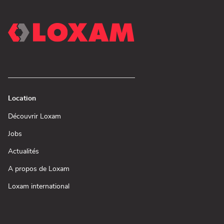
Location
(ouvre
Découvrir Loxam
dans
une
(ouvre
Jobs
nouvelle
dans
fenêtre)
une
(ouvre
Actualités
nouvelle
dans
fenêtre)
une
(ouvre
A propos de Loxam
nouvelle
dans
fenêtre)
une
(ouvre
Loxam international
nouvelle
dans
fenêtre)
une
nouvelle
fenêtre)