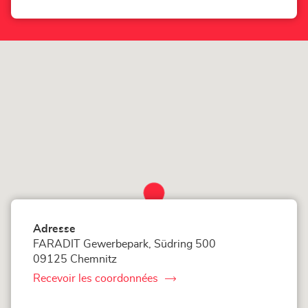
téléphone
point
du
de
point
vente
de
vente
LOXAM
LOXAM
Chemnitz
Chemnitz
-
-
Niederlassung
Niederlassung
Adresse
FARADIT Gewerbepark, Südring 500
09125 Chemnitz
Recevoir les coordonnées
du
point
de