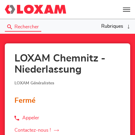
Menu
Rubriques
Rechercher
LOXAM Chemnitz -
Niederlassung
LOXAM Généralistes
Fermé
Appeler
Afficher
le
numéro
Contactez-nous !
le
de