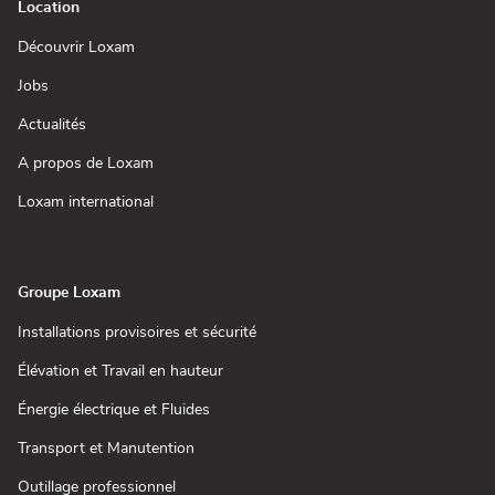
Location
(ouvre
Découvrir Loxam
dans
une
(ouvre
Jobs
nouvelle
dans
fenêtre)
une
(ouvre
Actualités
nouvelle
dans
fenêtre)
une
(ouvre
A propos de Loxam
nouvelle
dans
fenêtre)
une
(ouvre
Loxam international
nouvelle
dans
fenêtre)
une
nouvelle
fenêtre)
Groupe Loxam
(ouvre
Installations provisoires et sécurité
dans
une
(ouvre
Élévation et Travail en hauteur
nouvelle
dans
fenêtre)
une
(ouvre
Énergie électrique et Fluides
nouvelle
dans
fenêtre)
une
(ouvre
Transport et Manutention
nouvelle
dans
fenêtre)
une
(ouvre
Outillage professionnel