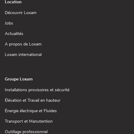
Location
(ouvre
Découvrir Loxam
dans
une
(ouvre
Jobs
nouvelle
dans
fenêtre)
une
(ouvre
Actualités
nouvelle
dans
fenêtre)
une
(ouvre
A propos de Loxam
nouvelle
dans
fenêtre)
une
(ouvre
Loxam international
nouvelle
dans
fenêtre)
une
nouvelle
fenêtre)
Groupe Loxam
(ouvre
Installations provisoires et sécurité
dans
une
(ouvre
Élévation et Travail en hauteur
nouvelle
dans
fenêtre)
une
(ouvre
Énergie électrique et Fluides
nouvelle
dans
fenêtre)
une
(ouvre
Transport et Manutention
nouvelle
dans
fenêtre)
une
(ouvre
Outillage professionnel