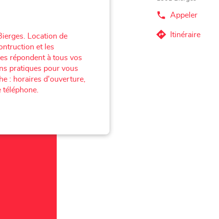
Appeler
Afficher
le
numéro
Itinéraire
Bierges. Location de
jusqu'au
de
ontruction et les
téléphone
point
du
ges répondent à tous vos
de
point
ons pratiques pour vous
vente
de
e : horaires d'ouverture,
vente
Loxam
Loxam
 téléphone.
Wavre
Wavre