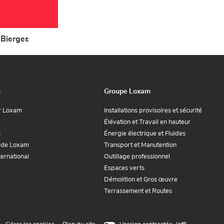
Bierges
n
Groupe Loxam
(ouvre
(ouvre
r Loxam
Installations provisoires et sécurité
dans
dans
e
(ouvre
Élévation et Travail en hauteur
une
une
dans
nouvelle
nouvell
(ouvre
(ouvre
s
Énergie électrique et Fluides
une
fenêtre)
fenêtre)
dans
dans
lle
nouvelle
(ouvre
(ouvre
 de Loxam
Transport et Manutention
une
une
re)
fenêtre)
dans
dans
nouvelle
nouvelle
(ouvre
(ouvre
ernational
Outillage professionnel
une
une
fenêtre)
fenêtre)
dans
dans
nouvelle
nouvelle
(ouvre
Espaces verts
une
une
fenêtre)
fenêtre)
dans
nouvelle
nouvelle
(ouvre
Démolition et Gros œuvre
une
fenêtre)
fenêtre)
dans
nouvelle
(ouvre
Terrassement et Routes
une
fenêtre)
dans
nouvelle
une
fenêtre)
nouvelle
fenêtre)