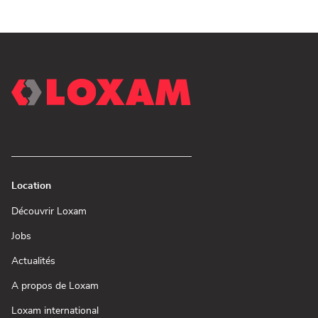
Mietstation
bei
Bauhaus
bei
Bauhaus
Location
(ouvre
Découvrir Loxam
dans
une
(ouvre
Jobs
nouvelle
dans
fenêtre)
une
(ouvre
Actualités
nouvelle
dans
fenêtre)
une
(ouvre
A propos de Loxam
nouvelle
dans
fenêtre)
une
(ouvre
Loxam international