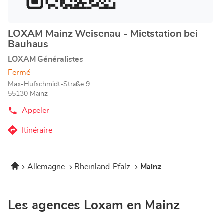
amples
informations
LOXAM Mainz Weisenau - Mietstation bei
Point
Bauhaus
de
vente
LOXAM Généralistes
:
Fermé
Max-Hufschmidt-Straße 9
55130 Mainz
Appeler
Afficher
le
numéro
Itinéraire
jusqu'au
de
téléphone
point
du
de
point
Accueil
Allemagne
Rheinland-Pfalz
Mainz
vente
de
vente
LOXAM
LOXAM
Mainz
Mainz
Weisenau
Weisenau
Les agences Loxam en Mainz
-
-
Mietstation