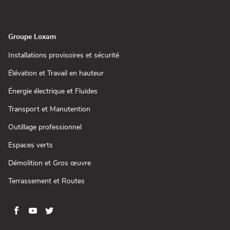
nouvelle
dans
fenêtre)
une
nouvelle
fenêtre)
Groupe Loxam
(ouvre
Installations provisoires et sécurité
dans
une
(ouvre
Élévation et Travail en hauteur
nouvelle
dans
fenêtre)
une
(ouvre
Énergie électrique et Fluides
nouvelle
dans
fenêtre)
une
(ouvre
Transport et Manutention
nouvelle
dans
fenêtre)
une
(ouvre
Outillage professionnel
nouvelle
dans
fenêtre)
une
(ouvre
Espaces verts
nouvelle
dans
fenêtre)
une
(ouvre
Démolition et Gros œuvre
nouvelle
dans
fenêtre)
une
(ouvre
Terrassement et Routes
nouvelle
dans
fenêtre)
une
nouvelle
fenêtre)
Aller
Aller
Aller
Aller
sur
sur
sur
sur