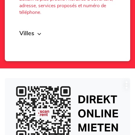
adresse, services proposés et numéro de
téléphone.
Villes
Appuyer
Plu
sur
d'op
la
touche
ENTRÉE
pour
obtenir
de
plus