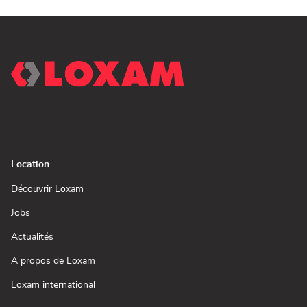
Location
(ouvre
Découvrir Loxam
dans
une
(ouvre
Jobs
nouvelle
dans
fenêtre)
une
(ouvre
Actualités
nouvelle
dans
fenêtre)
une
(ouvre
A propos de Loxam
nouvelle
dans
fenêtre)
une
(ouvre
Loxam international
nouvelle
dans
fenêtre)
une