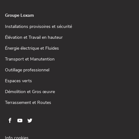
nouvelle
fenêtre)
Groupe Loxam
(ouvre
Installations provisoires et sécurité
dans
une
(ouvre
Élévation et Travail en hauteur
nouvelle
dans
fenêtre)
une
(ouvre
Énergie électrique et Fluides
nouvelle
dans
fenêtre)
une
(ouvre
Transport et Manutention
nouvelle
dans
fenêtre)
une
(ouvre
Outillage professionnel
nouvelle
dans
fenêtre)
une
(ouvre
Espaces verts
nouvelle
dans
fenêtre)
une
(ouvre
Démolition et Gros œuvre
nouvelle
dans
fenêtre)
une
(ouvre
Terrassement et Routes
nouvelle
dans
fenêtre)
une
nouvelle
fenêtre)
Aller
Aller
Aller
Aller
sur
sur
sur
sur
la
la
la
la
(ouvre
Info cookies