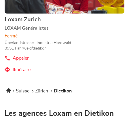
amples
informations
Loxam Zurich
Point
de
LOXAM Généralistes
vente
Fermé
:
Überlandstrasse- Industrie Hardwald
8951 Fahrweid/dietikon
Appeler
Afficher
le
numéro
Itinéraire
jusqu'au
de
téléphone
point
du
de
point
Accueil
Suisse
Zürich
Dietikon
vente
de
vente
Loxam
Loxam
Zurich
Zurich
Les agences Loxam en Dietikon