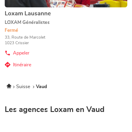
informations
Loxam Lausanne
Point
de
LOXAM Généralistes
vente
Fermé
:
33, Route de Marcolet
1023 Crissier
Appeler
Afficher
le
numéro
Itinéraire
jusqu'au
de
téléphone
point
du
de
point
Accueil
Suisse
Vaud
vente
de
vente
Loxam
Loxam
Lausanne
Lausanne
Les agences Loxam en Vaud