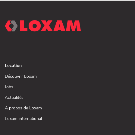
Location
(ouvre
Découvrir Loxam
dans
une
(ouvre
Jobs
nouvelle
dans
fenêtre)
une
(ouvre
Actualités
nouvelle
dans
fenêtre)
une
(ouvre
A propos de Loxam
nouvelle
dans
fenêtre)
une
(ouvre
Loxam international
nouvelle
dans
fenêtre)
une
nouvelle