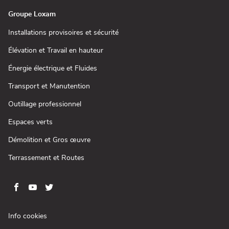
fenêtre)
Groupe Loxam
(ouvre
Installations provisoires et sécurité
dans
une
(ouvre
Élévation et Travail en hauteur
nouvelle
dans
fenêtre)
une
(ouvre
Énergie électrique et Fluides
nouvelle
dans
fenêtre)
une
(ouvre
Transport et Manutention
nouvelle
dans
fenêtre)
une
(ouvre
Outillage professionnel
nouvelle
dans
fenêtre)
une
(ouvre
Espaces verts
nouvelle
dans
fenêtre)
une
(ouvre
Démolition et Gros œuvre
nouvelle
dans
fenêtre)
une
(ouvre
Terrassement et Routes
nouvelle
dans
fenêtre)
une
nouvelle
fenêtre)
Aller
Aller
Aller
Aller
sur
sur
sur
sur
la
la
la
la
(ouvre
Info cookies
page
page
page
page
dans