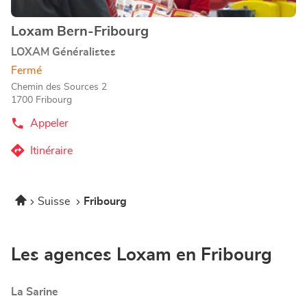
informations
Loxam Bern-Fribourg
Point
de
LOXAM Généralistes
vente
Fermé
:
Chemin des Sources 2
1700 Fribourg
Appeler
Afficher
le
numéro
Itinéraire
jusqu'au
de
téléphone
point
du
de
point
Accueil
Suisse
Fribourg
vente
de
vente
Loxam
Loxam
Bern-
Bern-
Fribourg
Fribourg
Les agences Loxam en Fribourg
La Sarine