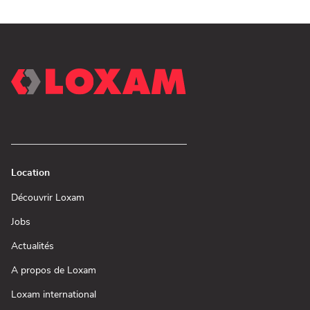
Location
(ouvre
Découvrir Loxam
dans
une
(ouvre
Jobs
nouvelle
dans
fenêtre)
une
(ouvre
Actualités
nouvelle
dans
fenêtre)
une
(ouvre
A propos de Loxam
nouvelle
dans
fenêtre)
une
(ouvre
Loxam international
nouvelle
dans