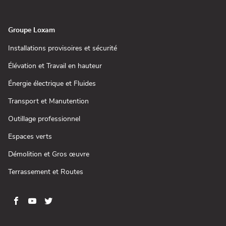
fenêtre)
une
nouvelle
fenêtre)
Groupe Loxam
(ouvre
Installations provisoires et sécurité
dans
une
(ouvre
Élévation et Travail en hauteur
nouvelle
dans
fenêtre)
une
(ouvre
Énergie électrique et Fluides
nouvelle
dans
fenêtre)
une
(ouvre
Transport et Manutention
nouvelle
dans
fenêtre)
une
(ouvre
Outillage professionnel
nouvelle
dans
fenêtre)
une
(ouvre
Espaces verts
nouvelle
dans
fenêtre)
une
(ouvre
Démolition et Gros œuvre
nouvelle
dans
fenêtre)
une
(ouvre
Terrassement et Routes
nouvelle
dans
fenêtre)
une
nouvelle
fenêtre)
Aller
Aller
Aller
Aller
sur
sur
sur
sur