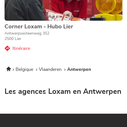
de
plus
amples
informations
Corner Loxam - Hubo Lier
Point
de
Antwerpsesteenweg 352
vente
2500 Lier
:
Itinéraire
jusqu'au
point
de
Accueil
Belgique
Vlaanderen
Antwerpen
vente
Corner
Loxam
-
Les agences Loxam en Antwerpen
Hubo
Lier