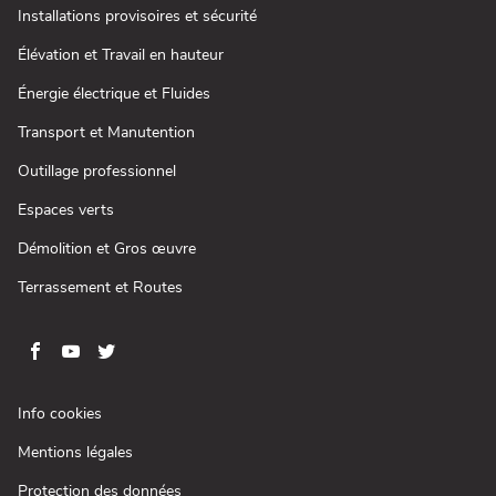
(ouvre
Installations provisoires et sécurité
dans
une
(ouvre
Élévation et Travail en hauteur
nouvelle
dans
fenêtre)
une
(ouvre
Énergie électrique et Fluides
nouvelle
dans
fenêtre)
une
(ouvre
Transport et Manutention
nouvelle
dans
fenêtre)
une
(ouvre
Outillage professionnel
nouvelle
dans
fenêtre)
une
(ouvre
Espaces verts
nouvelle
dans
fenêtre)
une
(ouvre
Démolition et Gros œuvre
nouvelle
dans
fenêtre)
une
(ouvre
Terrassement et Routes
nouvelle
dans
fenêtre)
une
nouvelle
fenêtre)
Aller
Aller
Aller
Aller
sur
sur
sur
sur
la
la
la
la
(ouvre
Info cookies
page
page
page
page
dans
(ouvre
Mentions légales
une
facebook
youtube
twitter
instagram
dans
nouvelle
de
de
de
de
(ouvre
Protection des données
une