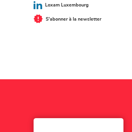
Loxam Luxembourg
S'abonner à la newsletter
du
point
de
vente
Loxam
Luxembourg