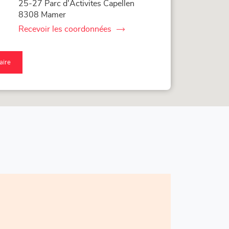
25-27 Parc d'Activites Capellen
8308 Mamer
Recevoir les coordonnées
du
point
de
vente
raire
Loxam
qu'au
Luxembourg
nt
nte
xam
xembourg