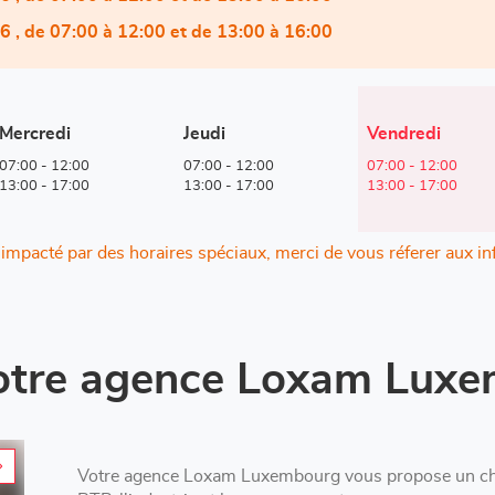
26
, de 07:00 à 12:00 et de 13:00 à 16:00
Horaires
Mercredi
Jeudi
Vendredi
d'ouverture
07:00
-
12:00
07:00
-
12:00
07:00
-
12:00
d'aujourd'hui
13:00
-
17:00
13:00
-
17:00
13:00
-
17:00
t impacté par des horaires spéciaux, merci de vous réferer aux i
otre agence Loxam Lux
Votre agence Loxam Luxembourg vous propose un choi