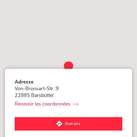
vente
LOXAM
LOXAM
Hamburg
Hamburg
-
-
Module
Module
Adresse
Von-Bronsart-Str. 9
22885 Barsbüttel
Recevoir les coordonnées
du
point
de
vente
Itinéraire
LOXAM
jusqu'au
Hamburg
point
-