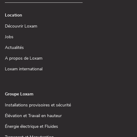
Location
(ouvre
Découvrir Loxam
dans
une
(ouvre
Jobs
nouvelle
dans
fenêtre)
une
(ouvre
Actualités
nouvelle
dans
fenêtre)
une
(ouvre
A propos de Loxam
nouvelle
dans
fenêtre)
une
(ouvre
Loxam international
nouvelle
dans
fenêtre)
une
nouvelle
fenêtre)
Groupe Loxam
(ouvre
Installations provisoires et sécurité
dans
une
(ouvre
Élévation et Travail en hauteur
nouvelle
dans
fenêtre)
une
(ouvre
Énergie électrique et Fluides
nouvelle
dans
fenêtre)
une
(ouvre