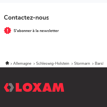
Contactez-nous
S'abonner à la newsletter
du
point
de
vente
LOXAM
Hamburg
-
Module
Accueil
Allemagne
Schleswig-Holstein
Stormarn
Barsbü