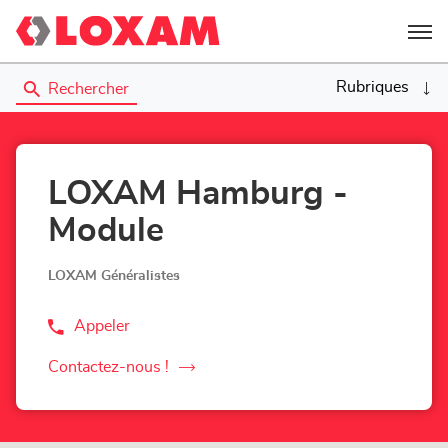
Menu
Rubriques
Rechercher
LOXAM Hamburg -
Module
LOXAM Généralistes
Appeler
Afficher
le
numéro
Contactez-nous !
le
de
téléphone
point
du
de
point
vente
de