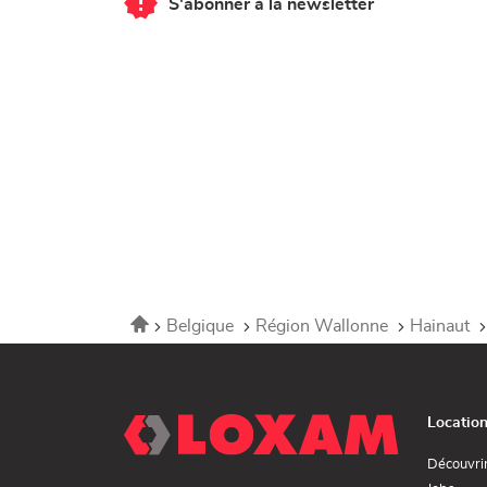
S'abonner à la newsletter
du
point
de
vente
Corner
Loxam
-
Mr
Bricolage
Mons
Accueil
Belgique
Région Wallonne
Hainaut
Locatio
Découvri
(ouvr