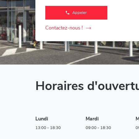
Appeler
Afficher
le
numéro
de
Contactez-nous !
le
téléphone
du
point
point
de
de
vente
Corner
vente
Loxam
Corner
-
Mr
Loxam
Bricolage
Mons
-
Mr
Horaires d'ouvert
Bricolage
Mons
Lundi
Mardi
M
13:00
-
18:30
09:00
-
18:30
0