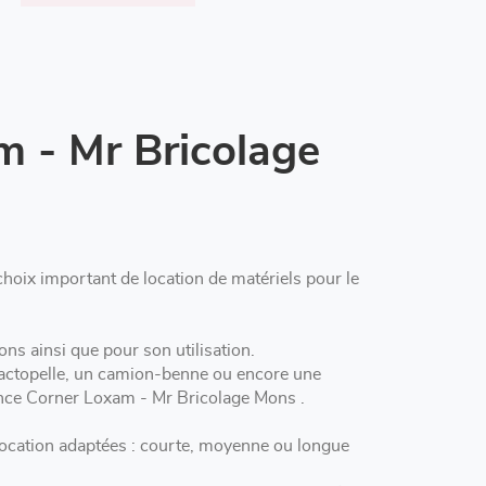
m - Mr Bricolage
oix important de location de matériels pour le
Nos professionnels vous conseillent pour la location d'outillage à Mons ainsi que pour son utilisation.
tractopelle, un camion-benne ou encore une
mini-pelle, vous trouverez le matériel qu'il vous faut dans votre agence Corner Loxam - Mr Bricolage Mons .
ocation adaptées : courte, moyenne ou longue