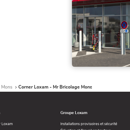
Mons
Corner Loxam - Mr Bricolage Mons
n
Groupe Loxam
(ouvre
(ouvre
r Loxam
Installations provisoires et sécurité
dans
dans
e
(ouvre