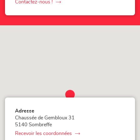
de
Contactez-nous !
le
téléphone
du
point
point
de
de
vente
Corner
vente
Loxam
Corner
-
Mr
Loxam
Bricolage
Sombreffe
-
Mr
Bricolage
Sombreffe
Adresse
Chaussée de Gembloux 31
5140 Sombreffe
Recevoir les coordonnées
du