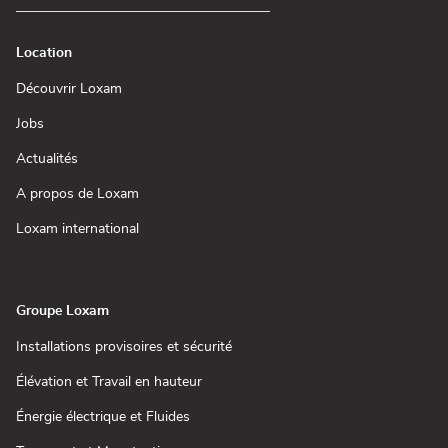
Location
(ouvre
Découvrir Loxam
dans
une
(ouvre
Jobs
nouvelle
dans
fenêtre)
une
(ouvre
Actualités
nouvelle
dans
fenêtre)
une
(ouvre
A propos de Loxam
nouvelle
dans
fenêtre)
une
(ouvre
Loxam international
nouvelle
dans
fenêtre)
une
nouvelle
fenêtre)
Groupe Loxam
(ouvre
Installations provisoires et sécurité
dans
une
(ouvre
Élévation et Travail en hauteur
nouvelle
dans
fenêtre)
une
(ouvre
Énergie électrique et Fluides
nouvelle
dans
fenêtre)
une