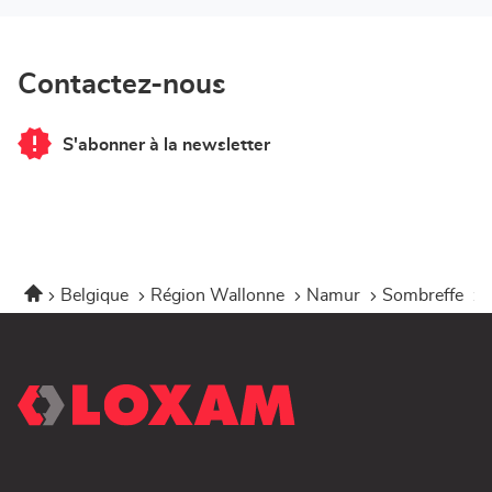
Contactez-nous
S'abonner à la newsletter
du
point
de
vente
Corner
Loxam
-
Mr
Bricolage
Accueil
Belgique
Région Wallonne
Namur
Sombreffe
Sombreffe