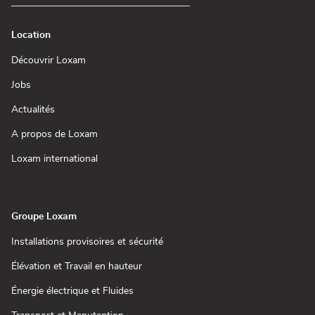
Location
(ouvre
Découvrir Loxam
dans
une
(ouvre
Jobs
nouvelle
dans
fenêtre)
une
(ouvre
Actualités
nouvelle
dans
fenêtre)
une
(ouvre
A propos de Loxam
nouvelle
dans
fenêtre)
une
(ouvre
Loxam international
nouvelle
dans
fenêtre)
une
nouvelle
fenêtre)
Groupe Loxam
(ouvre
Installations provisoires et sécurité
dans
une
(ouvre
Élévation et Travail en hauteur
nouvelle
dans
fenêtre)
une
(ouvre
Énergie électrique et Fluides
nouvelle
dans
fenêtre)
une
(ouvre