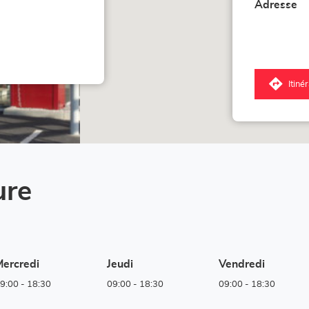
Adresse
Itiné
jus
poi
de
ve
Co
Lo
-
Hu
ure
Hu
ercredi
Jeudi
Vendredi
9:00
-
18:30
09:00
-
18:30
09:00
-
18:30