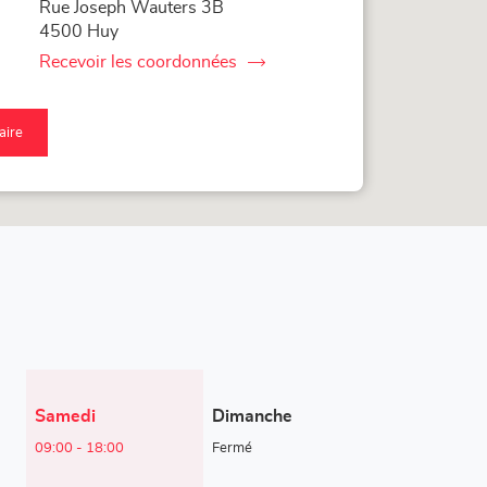
Rue Joseph Wauters 3B
4500 Huy
Recevoir les coordonnées
du
point
de
vente
raire
Corner
qu'au
Loxam
nt
-
Hubo
nte
Huy
rner
xam
bo
y
Horaires
Samedi
Dimanche
d'ouverture
09:00
-
18:00
Fermé
d'aujourd'hui