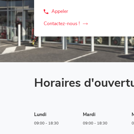
Appeler
Afficher
le
numéro
Contactez-nous !
le
de
téléphone
point
du
de
point
vente
de
vente
Corner
Corner
Loxam
Loxam
-
-
Hubo
Hubo
Huy
Huy
Horaires d'ouvert
Lundi
Mardi
M
09:00
-
18:30
09:00
-
18:30
0