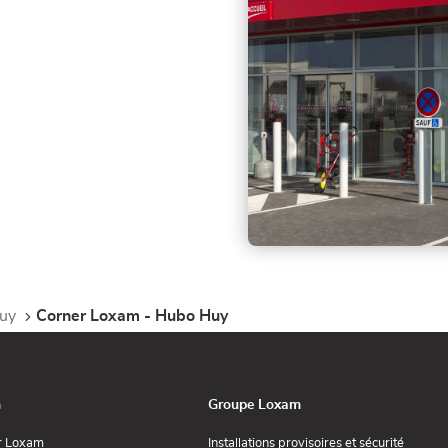
uy
Corner Loxam - Hubo Huy
n
Groupe Loxam
(ouvre
(ouvre
r Loxam
Installations provisoires et sécurité