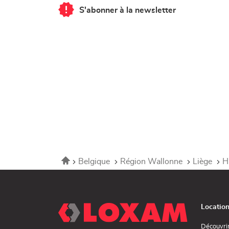
S'abonner à la newsletter
du
point
de
vente
Corner
Loxam
-
Hubo
Huy
Accueil
Belgique
Région Wallonne
Liège
H
Locatio
Découvri