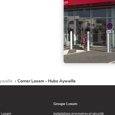
ywaille
Corner Loxam - Hubo Aywaille
n
Groupe Loxam
(ouvre
(ouvre
r Loxam
Installations provisoires et sécurité