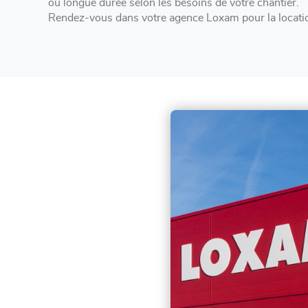
ou longue durée selon les besoins de votre chantier.
Rendez-vous dans votre agence Loxam pour la locatio
remorque à Aywaille .