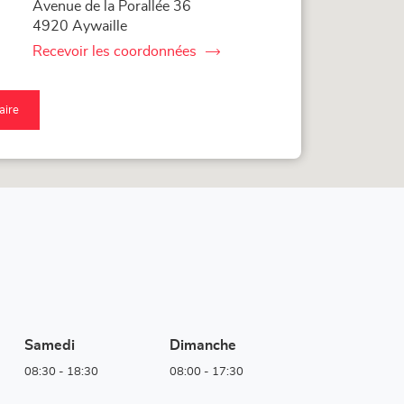
Avenue de la Porallée 36
4920 Aywaille
Recevoir les coordonnées
du
point
de
vente
raire
Corner
qu'au
Loxam
nt
-
Hubo
nte
Aywaille
rner
xam
bo
aille
Samedi
Dimanche
08:30
-
18:30
08:00
-
17:30