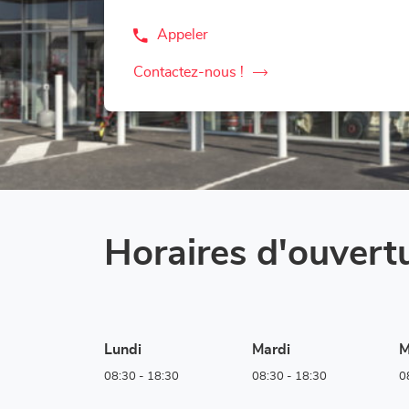
Appeler
Afficher
le
numéro
Contactez-nous !
le
de
téléphone
point
du
de
point
vente
de
vente
Corner
Corner
Loxam
Loxam
-
-
Hubo
Hubo
Aywaille
Aywaille
Horaires d'ouvert
Lundi
Mardi
M
08:30
-
18:30
08:30
-
18:30
0