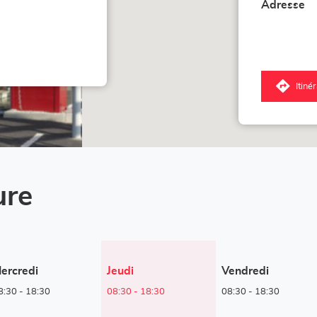
Adresse
Itiné
jus
poi
de
ve
Co
Lo
-
Hu
ure
Ayw
Horaires
ercredi
Jeudi
Vendredi
d'ouverture
8:30
-
18:30
08:30
-
18:30
08:30
-
18:30
d'aujourd'hui