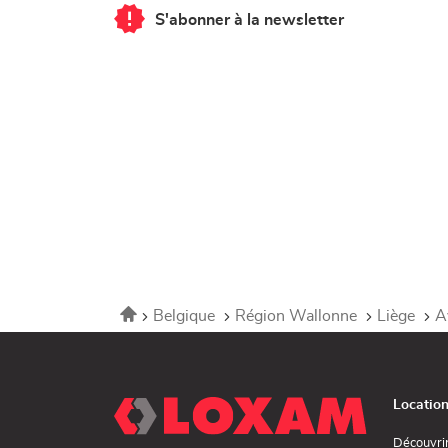
S'abonner à la newsletter
du
point
de
vente
Corner
Loxam
-
Hubo
Aywaille
Accueil
Belgique
Région Wallonne
Liège
A
Locatio
Découvri